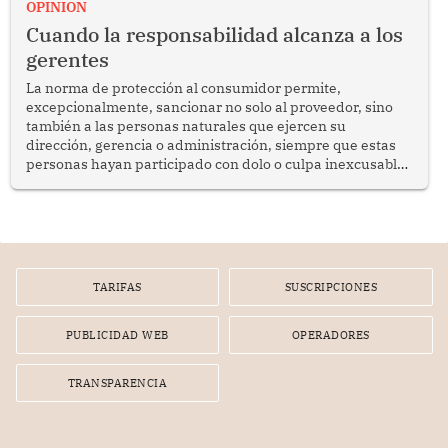
enfrenta desafíos en materia de desarrollo, cohesión
OPINION
social y gobernabilidad.
Cuando la responsabilidad alcanza a los
gerentes
La norma de protección al consumidor permite,
excepcionalmente, sancionar no solo al proveedor, sino
también a las personas naturales que ejercen su
dirección, gerencia o administración, siempre que estas
personas hayan participado con dolo o culpa inexcusable
en el planeamiento, la realización o la ejecución de la
infracción. En un caso reciente, Indecopi sancionó al
gerente de un proveedor de servicios de entretenimiento
por la frustrada realización de un meet and greet con
Lionel Messi, cuya presencia fue ofrecida, a su vez, por el
gerente de la empresa promotora en una entrevista
TARIFAS
SUSCRIPCIONES
radial.
PUBLICIDAD WEB
OPERADORES
TRANSPARENCIA