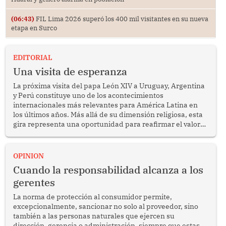
(06:43)
FIL Lima 2026 superó los 400 mil visitantes en su nueva
etapa en Surco
EDITORIAL
Una visita de esperanza
La próxima visita del papa León XIV a Uruguay, Argentina
y Perú constituye uno de los acontecimientos
internacionales más relevantes para América Latina en
los últimos años. Más allá de su dimensión religiosa, esta
gira representa una oportunidad para reafirmar el valor
del diálogo, fortalecer los vínculos entre los pueblos y
proyectar una imagen de cooperación en una región que
enfrenta desafíos en materia de desarrollo, cohesión
OPINION
social y gobernabilidad.
Cuando la responsabilidad alcanza a los
gerentes
La norma de protección al consumidor permite,
excepcionalmente, sancionar no solo al proveedor, sino
también a las personas naturales que ejercen su
dirección, gerencia o administración, siempre que estas