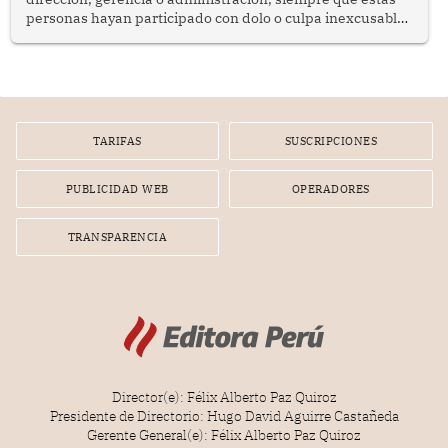
personas hayan participado con dolo o culpa inexcusable
en el planeamiento, la realización o la ejecución de la
infracción. En un caso reciente, Indecopi sancionó al
gerente de un proveedor de servicios de entretenimiento
por la frustrada realización de un meet and greet con
Lionel Messi, cuya presencia fue ofrecida, a su vez, por el
gerente de la empresa promotora en una entrevista
TARIFAS
SUSCRIPCIONES
radial.
PUBLICIDAD WEB
OPERADORES
TRANSPARENCIA
Director(e): Félix Alberto Paz Quiroz
Presidente de Directorio: Hugo David Aguirre Castañeda
Gerente General(e): Félix Alberto Paz Quiroz