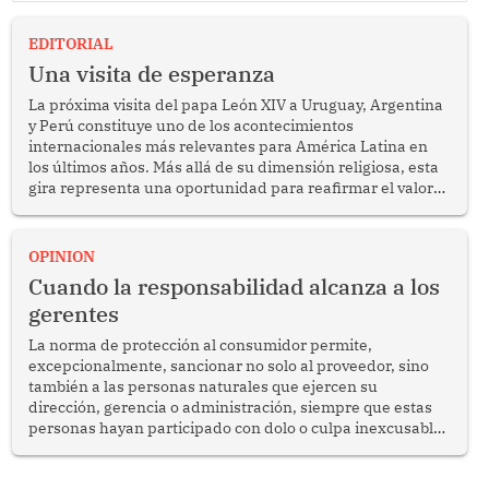
EDITORIAL
Una visita de esperanza
La próxima visita del papa León XIV a Uruguay, Argentina
y Perú constituye uno de los acontecimientos
internacionales más relevantes para América Latina en
los últimos años. Más allá de su dimensión religiosa, esta
gira representa una oportunidad para reafirmar el valor
del diálogo, fortalecer los vínculos entre los pueblos y
proyectar una imagen de cooperación en una región que
enfrenta desafíos en materia de desarrollo, cohesión
OPINION
social y gobernabilidad.
Cuando la responsabilidad alcanza a los
gerentes
La norma de protección al consumidor permite,
excepcionalmente, sancionar no solo al proveedor, sino
también a las personas naturales que ejercen su
dirección, gerencia o administración, siempre que estas
personas hayan participado con dolo o culpa inexcusable
en el planeamiento, la realización o la ejecución de la
infracción. En un caso reciente, Indecopi sancionó al