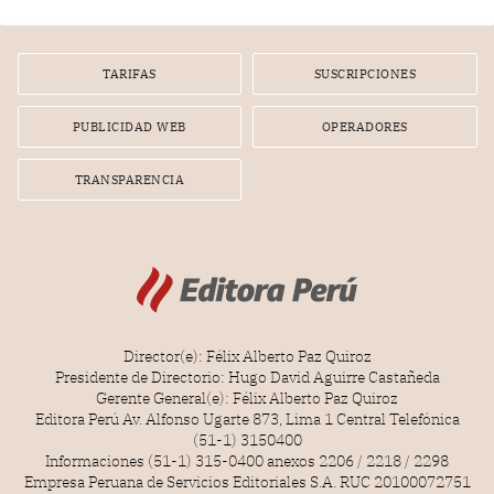
gerente de un proveedor de servicios de entretenimiento
por la frustrada realización de un meet and greet con
Lionel Messi, cuya presencia fue ofrecida, a su vez, por el
gerente de la empresa promotora en una entrevista
TARIFAS
SUSCRIPCIONES
radial.
PUBLICIDAD WEB
OPERADORES
TRANSPARENCIA
Director(e): Félix Alberto Paz Quiroz
Presidente de Directorio: Hugo David Aguirre Castañeda
Gerente General(e): Félix Alberto Paz Quiroz
Editora Perú Av. Alfonso Ugarte 873, Lima 1 Central Telefónica
(51-1) 3150400
Informaciones (51-1) 315-0400 anexos 2206 / 2218 / 2298
Empresa Peruana de Servicios Editoriales S.A. RUC 20100072751