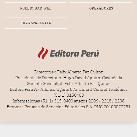
PUBLICIDAD WEB
OPERADORES
TRANSPARENCIA
Director(e): Félix Alberto Paz Quiroz
Presidente de Directorio: Hugo David Aguirre Castañeda
Gerente General(e): Félix Alberto Paz Quiroz
Editora Perú Av. Alfonso Ugarte 873, Lima 1 Central Telefónica
(51-1) 3150400
Informaciones (51-1) 315-0400 anexos 2206 / 2218 / 2298
Empresa Peruana de Servicios Editoriales S.A. RUC 20100072751