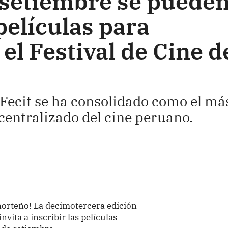
e setiembre se puede
 películas para
 el Festival de Cine d
l Fecit se ha consolidado como el má
entralizado del cine peruano.
 norteño! La decimotercera edición
invita a inscribir las películas