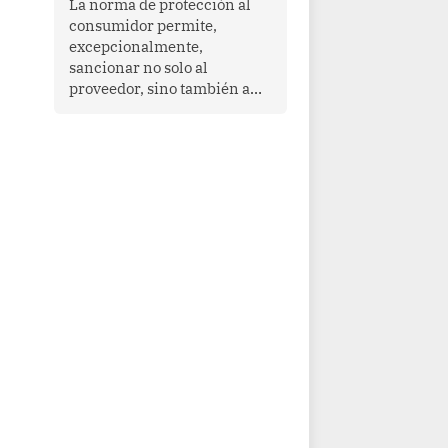
La norma de protección al
cooperación en una región
consumidor permite,
que enfrenta desafíos en
excepcionalmente,
materia de desarrollo,
sancionar no solo al
cohesión social y
proveedor, sino también a
gobernabilidad.
las personas naturales que
ejercen su dirección,
gerencia o administración,
siempre que estas personas
hayan participado con dolo o
culpa inexcusable en el
planeamiento, la realización
o la ejecución de la
infracción. En un caso
reciente, Indecopi sancionó
al gerente de un proveedor
de servicios de
entretenimiento por la
frustrada realización de un
meet and greet con Lionel
Messi, cuya presencia fue
ofrecida, a su vez, por el