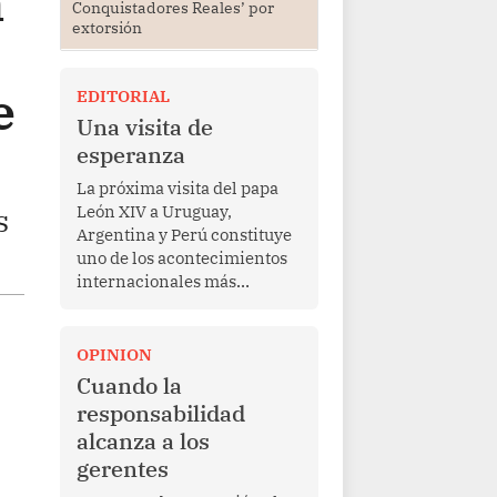
n
Conquistadores Reales’ por
extorsión
e
EDITORIAL
Una visita de
esperanza
La próxima visita del papa
León XIV a Uruguay,
s
Argentina y Perú constituye
uno de los acontecimientos
internacionales más
relevantes para América
Latina en los últimos años.
Más allá de su dimensión
OPINION
religiosa, esta gira
Cuando la
representa una oportunidad
responsabilidad
para reafirmar el valor del
alcanza a los
diálogo, fortalecer los
gerentes
vínculos entre los pueblos y
proyectar una imagen de