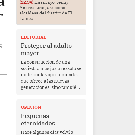
a
(22:34)
Huancayo: Jenny
Andrés Livia jura como
r
alcaldesa del distrito de El
Tambo
EDITORIAL
s
Proteger al adulto
mayor
La construcción de una
sociedad más justa no solo se
mide por las oportunidades
que ofrece a las nuevas
generaciones, sino también
por la manera en que
protege a quienes, después
de una vida de esfuerzo y
OPINION
trabajo, afrontan la vejez en
Pequeñas
condiciones de
eternidades
vulnerabilidad. El anuncio
formulado por la presidenta
Hace algunos días volví a