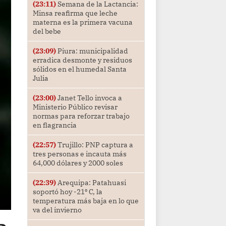
(23:11)
Semana de la Lactancia:
Minsa reafirma que leche
materna es la primera vacuna
del bebe
(23:09)
Piura: municipalidad
erradica desmonte y residuos
sólidos en el humedal Santa
Julia
(23:00)
Janet Tello invoca a
Ministerio Público revisar
normas para reforzar trabajo
en flagrancia
(22:57)
Trujillo: PNP captura a
tres personas e incauta más
64,000 dólares y 2000 soles
(22:39)
Arequipa: Patahuasi
soportó hoy -21⁰ C, la
temperatura más baja en lo que
va del invierno