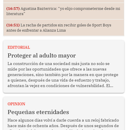
(16:57)
Agustina Bazterrica: “yo elijo comprometerme desde mi
literatura”
(16:51)
La racha de partidos sin recibir goles de Sport Boys
antes de enfrentar a Alianza Lima
EDITORIAL
Proteger al adulto mayor
La construcción de una sociedad más justa no solo se
mide por las oportunidades que ofrece a las nuevas
generaciones, sino también por la manera en que protege
a quienes, después de una vida de esfuerzo y trabajo,
afrontan la vejez en condiciones de vulnerabilidad. El
anuncio formulado por la presidenta de la república,
Keiko Fujimori, de incrementar de 350 a 700 soles
bimestrales el subsidio que reciben los beneficiarios del
OPINION
programa Pensión 65 abre una oportunidad para
Pequeñas eternidades
reflexionar sobre la importancia de fortalecer las políticas
públicas dirigidas a los adultos mayores en pobreza.
Hace algunos días volví a darle cuerda a un reloj fabricado
hace más de ochenta años. Después de unos segundos de