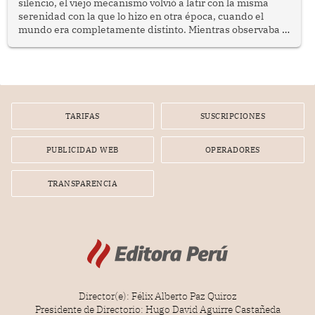
silencio, el viejo mecanismo volvió a latir con la misma
serenidad con la que lo hizo en otra época, cuando el
mundo era completamente distinto. Mientras observaba el
lento movimiento de sus agujas pensé que algunas cosas
poseen una misteriosa capacidad para sobrevivir al
tiempo.
TARIFAS
SUSCRIPCIONES
PUBLICIDAD WEB
OPERADORES
TRANSPARENCIA
Director(e): Félix Alberto Paz Quiroz
Presidente de Directorio: Hugo David Aguirre Castañeda