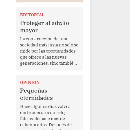
EDITORIAL
Proteger al adulto
mayor
La construcción de una
sociedad más justa no solo se
mide por las oportunidades
que ofrece a las nuevas
generaciones, sino también
por la manera en que
protege a quienes, después
de una vida de esfuerzo y
OPINION
trabajo, afrontan la vejez en
Pequeñas
condiciones de
eternidades
vulnerabilidad. El anuncio
formulado por la presidenta
Hace algunos días volví a
de la república, Keiko
darle cuerda a un reloj
Fujimori, de incrementar de
fabricado hace más de
350 a 700 soles bimestrales
ochenta años. Después de