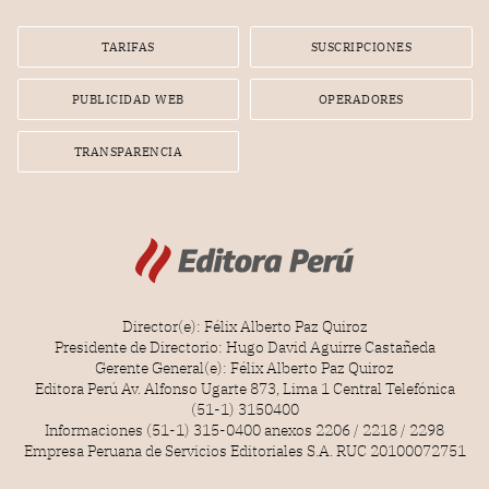
TARIFAS
SUSCRIPCIONES
PUBLICIDAD WEB
OPERADORES
TRANSPARENCIA
Director(e): Félix Alberto Paz Quiroz
Presidente de Directorio: Hugo David Aguirre Castañeda
Gerente General(e): Félix Alberto Paz Quiroz
Editora Perú Av. Alfonso Ugarte 873, Lima 1 Central Telefónica
(51-1) 3150400
Informaciones (51-1) 315-0400 anexos 2206 / 2218 / 2298
Empresa Peruana de Servicios Editoriales S.A. RUC 20100072751