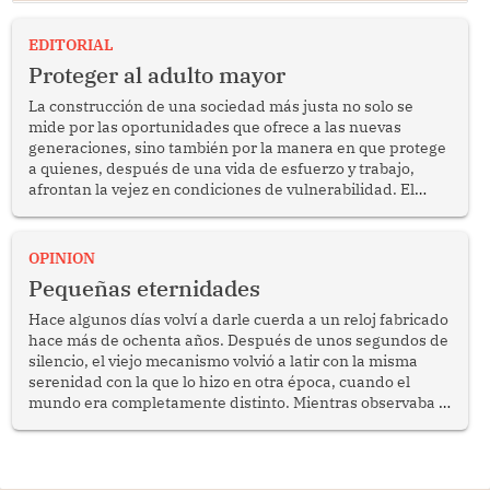
EDITORIAL
Proteger al adulto mayor
La construcción de una sociedad más justa no solo se
mide por las oportunidades que ofrece a las nuevas
generaciones, sino también por la manera en que protege
a quienes, después de una vida de esfuerzo y trabajo,
afrontan la vejez en condiciones de vulnerabilidad. El
anuncio formulado por la presidenta de la república,
Keiko Fujimori, de incrementar de 350 a 700 soles
bimestrales el subsidio que reciben los beneficiarios del
OPINION
programa Pensión 65 abre una oportunidad para
Pequeñas eternidades
reflexionar sobre la importancia de fortalecer las políticas
públicas dirigidas a los adultos mayores en pobreza.
Hace algunos días volví a darle cuerda a un reloj fabricado
hace más de ochenta años. Después de unos segundos de
silencio, el viejo mecanismo volvió a latir con la misma
serenidad con la que lo hizo en otra época, cuando el
mundo era completamente distinto. Mientras observaba el
lento movimiento de sus agujas pensé que algunas cosas
poseen una misteriosa capacidad para sobrevivir al
tiempo.