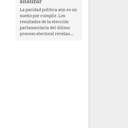
analizar
La paridad política aún es un
sueño por cumplir. Los
resultados de la elección
parlamentaria del último
proceso electoral revelan
que las mujeres todavía no
ocupan el 50% de las
curules. Si bien 70
parlamentarias han asumido
funciones en el quinquenio
2026-2031, ellas
representan apenas el
36.8% de los 190 integrantes
del nuevo Congreso
bicameral (60 senadores y
130 diputados).