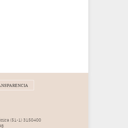
ANSPARENCIA
fónica (51-1) 3150400
98