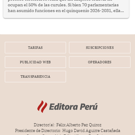
ocupan el 50% de las curules. Si bien 70 parlamentarias
han asumido funciones en el quinquenio 2026-2031, ellas
representan apenas el 36.8% de los 190 integrantes del
nuevo Congreso bicameral (60 senadores y 130
diputados).
TARIFAS
SUSCRIPCIONES
PUBLICIDAD WEB
OPERADORES
TRANSPARENCIA
Director(e): Félix Alberto Paz Quiroz
Presidente de Directorio: Hugo David Aguirre Castañeda