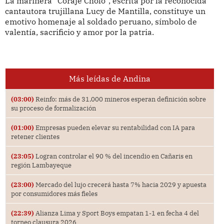
La marinera "Coraje Cholo", escrita por la reconocida
cantautora trujillana Lucy de Mantilla, constituye un
emotivo homenaje al soldado peruano, símbolo de
valentía, sacrificio y amor por la patria.
Más leídas de Andina
(03:00)
Reinfo: más de 31,000 mineros esperan definición sobre
su proceso de formalización
(01:00)
Empresas pueden elevar su rentabilidad con IA para
retener clientes
(23:05)
Logran controlar el 90 % del incendio en Cañaris en
región Lambayeque
(23:00)
Mercado del lujo crecerá hasta 7% hacia 2029 y apuesta
por consumidores más fieles
(22:39)
Alianza Lima y Sport Boys empatan 1-1 en fecha 4 del
torneo clausura 2026