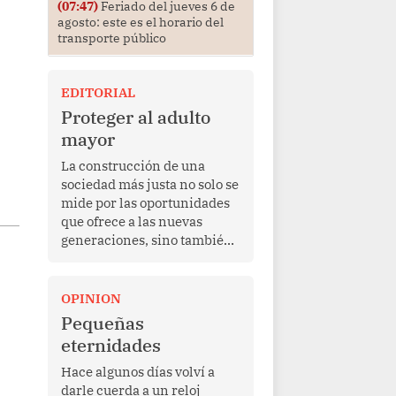
(07:47)
Feriado del jueves 6 de
agosto: este es el horario del
transporte público
EDITORIAL
Proteger al adulto
mayor
La construcción de una
sociedad más justa no solo se
mide por las oportunidades
que ofrece a las nuevas
generaciones, sino también
por la manera en que
protege a quienes, después
de una vida de esfuerzo y
OPINION
trabajo, afrontan la vejez en
Pequeñas
condiciones de
eternidades
vulnerabilidad. El anuncio
formulado por la presidenta
Hace algunos días volví a
de la república, Keiko
darle cuerda a un reloj