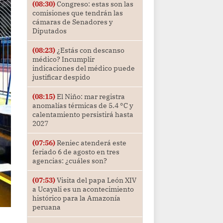
(08:30)
Congreso: estas son las
comisiones que tendrán las
cámaras de Senadores y
Diputados
(08:23)
¿Estás con descanso
médico? Incumplir
indicaciones del médico puede
justificar despido
(08:15)
El Niño: mar registra
anomalías térmicas de 5.4 °C y
calentamiento persistirá hasta
2027
(07:56)
Reniec atenderá este
feriado 6 de agosto en tres
agencias: ¿cuáles son?
(07:53)
Visita del papa León XIV
a Ucayali es un acontecimiento
histórico para la Amazonía
peruana