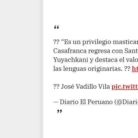
?? “Es un privilegio mastica
Casafranca regresa con Sant
Yuyachkani y destaca el valo
las lenguas originarias. ??
h
?? José Vadillo Vila
pic.twi
— Diario El Peruano (@Diar