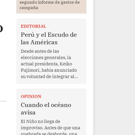
segundo informe de gastos de
campaña
o
EDITORIAL
Perú y el Escudo de
las Américas
Desde antes de las
elecciones generales, la
actual presidenta, Keiko
Fujimori, había anunciado
su voluntad de integrar al
Perú a la iniciativa Escudo
de las Américas, presentada
en marzo de este año por el
OPINION
mandatario estadounidense
Cuando el océano
Donald Trump, con el fin de
avisa
enfrentar al crimen
transnacional organizado y
El Niño no llega de
al tráfico de drogas.
improviso. Antes de que una
quebrada se desborde, una