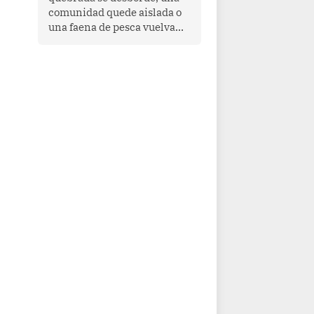
comunidad quede aislada o
una faena de pesca vuelva
con las redes vacías, el
océano avisa. Hoy las señales
son claras: el Pacífico
tropical se está calentando y
el Perú tiene una ventana
estrecha para prepararse.