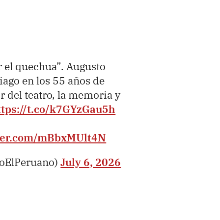
r el quechua”. Augusto
iago en los 55 años de
r del teatro, la memoria y
ttps://t.co/k7GYzGau5h
tter.com/mBbxMUlt4N
ioElPeruano)
July 6, 2026