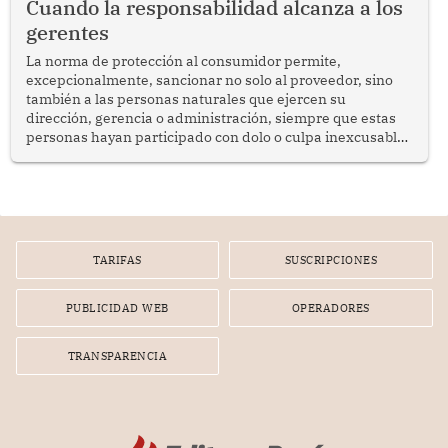
Cuando la responsabilidad alcanza a los
gerentes
La norma de protección al consumidor permite,
excepcionalmente, sancionar no solo al proveedor, sino
también a las personas naturales que ejercen su
dirección, gerencia o administración, siempre que estas
personas hayan participado con dolo o culpa inexcusable
en el planeamiento, la realización o la ejecución de la
infracción. En un caso reciente, Indecopi sancionó al
gerente de un proveedor de servicios de entretenimiento
por la frustrada realización de un meet and greet con
Lionel Messi, cuya presencia fue ofrecida, a su vez, por el
gerente de la empresa promotora en una entrevista
TARIFAS
SUSCRIPCIONES
radial.
PUBLICIDAD WEB
OPERADORES
TRANSPARENCIA