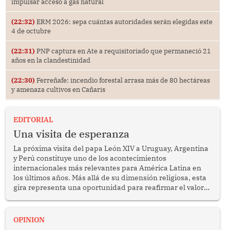
impulsar acceso a gas natural
(22:32)
ERM 2026: sepa cuántas autoridades serán elegidas este
4 de octubre
(22:31)
PNP captura en Ate a requisitoriado que permaneció 21
años en la clandestinidad
(22:30)
Ferreñafe: incendio forestal arrasa más de 80 hectáreas
y amenaza cultivos en Cañaris
EDITORIAL
Una visita de esperanza
La próxima visita del papa León XIV a Uruguay, Argentina
y Perú constituye uno de los acontecimientos
internacionales más relevantes para América Latina en
los últimos años. Más allá de su dimensión religiosa, esta
gira representa una oportunidad para reafirmar el valor
del diálogo, fortalecer los vínculos entre los pueblos y
proyectar una imagen de cooperación en una región que
enfrenta desafíos en materia de desarrollo, cohesión
OPINION
social y gobernabilidad.