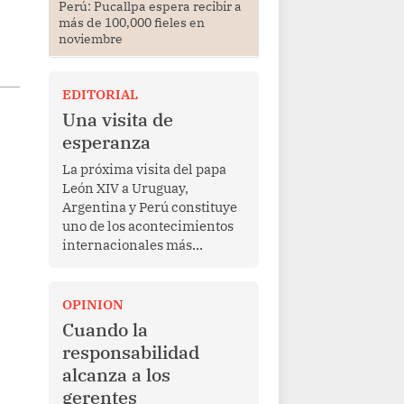
Perú: Pucallpa espera recibir a
más de 100,000 fieles en
noviembre
EDITORIAL
Una visita de
esperanza
La próxima visita del papa
León XIV a Uruguay,
Argentina y Perú constituye
uno de los acontecimientos
internacionales más
relevantes para América
Latina en los últimos años.
Más allá de su dimensión
OPINION
religiosa, esta gira
Cuando la
representa una oportunidad
responsabilidad
para reafirmar el valor del
alcanza a los
diálogo, fortalecer los
gerentes
vínculos entre los pueblos y