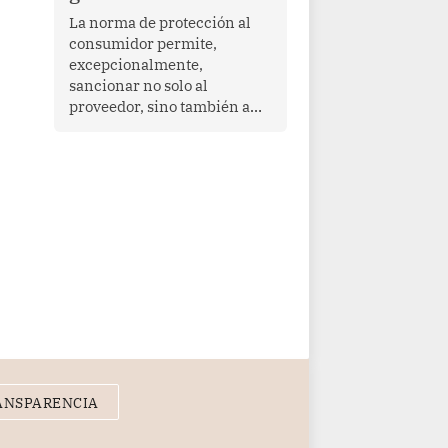
proyectar una imagen de
La norma de protección al
cooperación en una región
consumidor permite,
que enfrenta desafíos en
excepcionalmente,
materia de desarrollo,
sancionar no solo al
cohesión social y
proveedor, sino también a
gobernabilidad.
las personas naturales que
ejercen su dirección,
gerencia o administración,
siempre que estas personas
hayan participado con dolo o
culpa inexcusable en el
planeamiento, la realización
o la ejecución de la
infracción. En un caso
reciente, Indecopi sancionó
al gerente de un proveedor
de servicios de
entretenimiento por la
frustrada realización de un
ANSPARENCIA
meet and greet con Lionel
Messi, cuya presencia fue