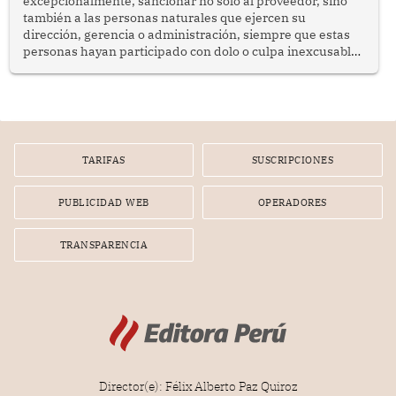
excepcionalmente, sancionar no solo al proveedor, sino
también a las personas naturales que ejercen su
dirección, gerencia o administración, siempre que estas
personas hayan participado con dolo o culpa inexcusable
en el planeamiento, la realización o la ejecución de la
infracción. En un caso reciente, Indecopi sancionó al
gerente de un proveedor de servicios de entretenimiento
por la frustrada realización de un meet and greet con
Lionel Messi, cuya presencia fue ofrecida, a su vez, por el
gerente de la empresa promotora en una entrevista
TARIFAS
SUSCRIPCIONES
radial.
PUBLICIDAD WEB
OPERADORES
TRANSPARENCIA
Director(e): Félix Alberto Paz Quiroz