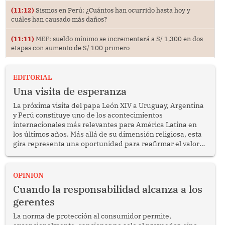
(11:12)
Sismos en Perú: ¿Cuántos han ocurrido hasta hoy y
cuáles han causado más daños?
(11:11)
MEF: sueldo mínimo se incrementará a S/ 1,300 en dos
etapas con aumento de S/ 100 primero
EDITORIAL
Una visita de esperanza
La próxima visita del papa León XIV a Uruguay, Argentina
y Perú constituye uno de los acontecimientos
internacionales más relevantes para América Latina en
los últimos años. Más allá de su dimensión religiosa, esta
gira representa una oportunidad para reafirmar el valor
del diálogo, fortalecer los vínculos entre los pueblos y
proyectar una imagen de cooperación en una región que
enfrenta desafíos en materia de desarrollo, cohesión
OPINION
social y gobernabilidad.
Cuando la responsabilidad alcanza a los
gerentes
La norma de protección al consumidor permite,