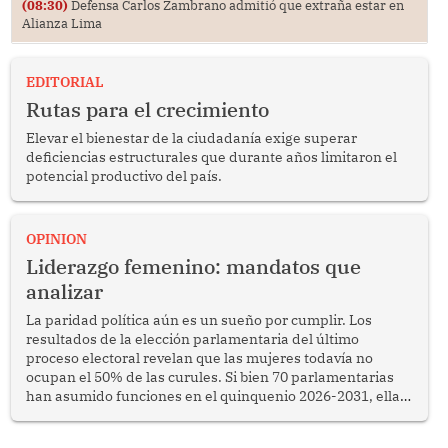
(08:30)
Defensa Carlos Zambrano admitió que extraña estar en
Alianza Lima
EDITORIAL
Rutas para el crecimiento
Elevar el bienestar de la ciudadanía exige superar
deficiencias estructurales que durante años limitaron el
potencial productivo del país.
OPINION
Liderazgo femenino: mandatos que
analizar
La paridad política aún es un sueño por cumplir. Los
resultados de la elección parlamentaria del último
proceso electoral revelan que las mujeres todavía no
ocupan el 50% de las curules. Si bien 70 parlamentarias
han asumido funciones en el quinquenio 2026-2031, ellas
representan apenas el 36.8% de los 190 integrantes del
nuevo Congreso bicameral (60 senadores y 130