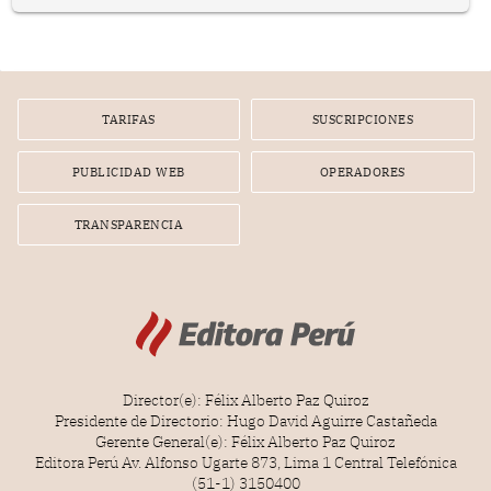
representan apenas el 36.8% de los 190 integrantes del
nuevo Congreso bicameral (60 senadores y 130
diputados).
TARIFAS
SUSCRIPCIONES
PUBLICIDAD WEB
OPERADORES
TRANSPARENCIA
Director(e): Félix Alberto Paz Quiroz
Presidente de Directorio: Hugo David Aguirre Castañeda
Gerente General(e): Félix Alberto Paz Quiroz
Editora Perú Av. Alfonso Ugarte 873, Lima 1 Central Telefónica
(51-1) 3150400