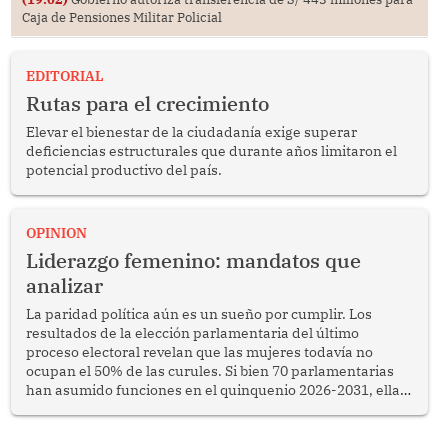
Caja de Pensiones Militar Policial
EDITORIAL
Rutas para el crecimiento
Elevar el bienestar de la ciudadanía exige superar
deficiencias estructurales que durante años limitaron el
potencial productivo del país.
OPINION
Liderazgo femenino: mandatos que
analizar
La paridad política aún es un sueño por cumplir. Los
resultados de la elección parlamentaria del último
proceso electoral revelan que las mujeres todavía no
ocupan el 50% de las curules. Si bien 70 parlamentarias
han asumido funciones en el quinquenio 2026-2031, ellas
representan apenas el 36.8% de los 190 integrantes del
nuevo Congreso bicameral (60 senadores y 130
diputados).