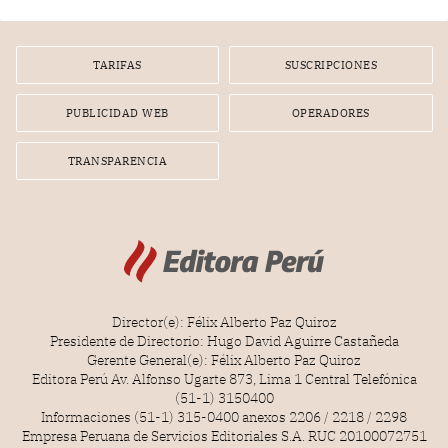
TARIFAS
SUSCRIPCIONES
PUBLICIDAD WEB
OPERADORES
TRANSPARENCIA
Director(e): Félix Alberto Paz Quiroz
Presidente de Directorio: Hugo David Aguirre Castañeda
Gerente General(e): Félix Alberto Paz Quiroz
Editora Perú Av. Alfonso Ugarte 873, Lima 1 Central Telefónica
(51-1) 3150400
Informaciones (51-1) 315-0400 anexos 2206 / 2218 / 2298
Empresa Peruana de Servicios Editoriales S.A. RUC 20100072751