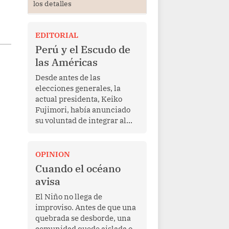
los detalles
EDITORIAL
Perú y el Escudo de
las Américas
Desde antes de las
elecciones generales, la
actual presidenta, Keiko
Fujimori, había anunciado
su voluntad de integrar al
Perú a la iniciativa Escudo
de las Américas, presentada
en marzo de este año por el
OPINION
mandatario estadounidense
Cuando el océano
Donald Trump, con el fin de
avisa
enfrentar al crimen
transnacional organizado y
El Niño no llega de
al tráfico de drogas.
improviso. Antes de que una
quebrada se desborde, una
comunidad quede aislada o