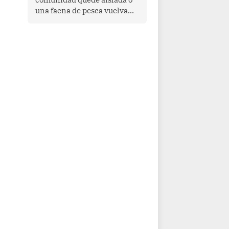
una faena de pesca vuelva
con las redes vacías, el
océano avisa. Hoy las señales
son claras: el Pacífico
tropical se está calentando y
el Perú tiene una ventana
estrecha para prepararse.