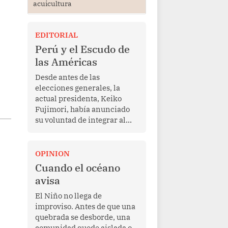
acuicultura
EDITORIAL
Perú y el Escudo de
las Américas
Desde antes de las
elecciones generales, la
actual presidenta, Keiko
Fujimori, había anunciado
su voluntad de integrar al
Perú a la iniciativa Escudo
de las Américas, presentada
en marzo de este año por el
OPINION
mandatario estadounidense
Cuando el océano
Donald Trump, con el fin de
avisa
enfrentar al crimen
transnacional organizado y
El Niño no llega de
al tráfico de drogas.
improviso. Antes de que una
quebrada se desborde, una
comunidad quede aislada o