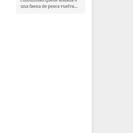
una faena de pesca vuelva
con las redes vacías, el
océano avisa. Hoy las señales
son claras: el Pacífico
tropical se está calentando y
el Perú tiene una ventana
estrecha para prepararse.