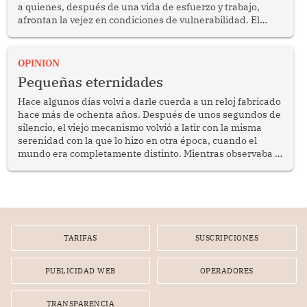
a quienes, después de una vida de esfuerzo y trabajo,
afrontan la vejez en condiciones de vulnerabilidad. El
anuncio formulado por la presidenta de la república,
Keiko Fujimori, de incrementar de 350 a 700 soles
bimestrales el subsidio que reciben los beneficiarios del
OPINION
programa Pensión 65 abre una oportunidad para
Pequeñas eternidades
reflexionar sobre la importancia de fortalecer las políticas
públicas dirigidas a los adultos mayores en pobreza.
Hace algunos días volví a darle cuerda a un reloj fabricado
hace más de ochenta años. Después de unos segundos de
silencio, el viejo mecanismo volvió a latir con la misma
serenidad con la que lo hizo en otra época, cuando el
mundo era completamente distinto. Mientras observaba el
lento movimiento de sus agujas pensé que algunas cosas
poseen una misteriosa capacidad para sobrevivir al
tiempo.
TARIFAS
SUSCRIPCIONES
PUBLICIDAD WEB
OPERADORES
TRANSPARENCIA