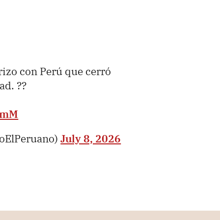
rizo con Perú que cerró
ad. ??
THmM
ioElPeruano)
July 8, 2026