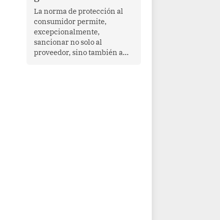
proyectar una imagen de
La norma de protección al
cooperación en una región
consumidor permite,
que enfrenta desafíos en
excepcionalmente,
materia de desarrollo,
sancionar no solo al
cohesión social y
proveedor, sino también a
gobernabilidad.
las personas naturales que
ejercen su dirección,
gerencia o administración,
siempre que estas personas
hayan participado con dolo o
culpa inexcusable en el
planeamiento, la realización
o la ejecución de la
infracción. En un caso
reciente, Indecopi sancionó
al gerente de un proveedor
de servicios de
entretenimiento por la
frustrada realización de un
meet and greet con Lionel
Messi, cuya presencia fue