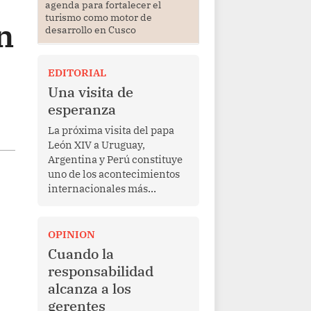
agenda para fortalecer el
turismo como motor de
n
desarrollo en Cusco
EDITORIAL
Una visita de
esperanza
La próxima visita del papa
León XIV a Uruguay,
Argentina y Perú constituye
uno de los acontecimientos
internacionales más
relevantes para América
Latina en los últimos años.
Más allá de su dimensión
OPINION
religiosa, esta gira
Cuando la
representa una oportunidad
responsabilidad
para reafirmar el valor del
alcanza a los
diálogo, fortalecer los
gerentes
vínculos entre los pueblos y