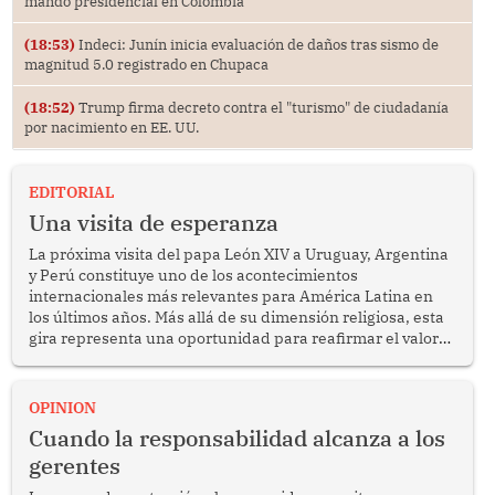
mando presidencial en Colombia
(18:53)
Indeci: Junín inicia evaluación de daños tras sismo de
magnitud 5.0 registrado en Chupaca
(18:52)
Trump firma decreto contra el "turismo" de ciudadanía
por nacimiento en EE. UU.
EDITORIAL
Una visita de esperanza
La próxima visita del papa León XIV a Uruguay, Argentina
y Perú constituye uno de los acontecimientos
internacionales más relevantes para América Latina en
los últimos años. Más allá de su dimensión religiosa, esta
gira representa una oportunidad para reafirmar el valor
del diálogo, fortalecer los vínculos entre los pueblos y
proyectar una imagen de cooperación en una región que
enfrenta desafíos en materia de desarrollo, cohesión
OPINION
social y gobernabilidad.
Cuando la responsabilidad alcanza a los
gerentes