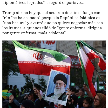
diplomáticos logrados", aseguró el portavoz.
Trump afirmó hoy que el acuerdo de alto el fuego con
Irán "se ha acabado" porque la República Islámica es
"una basura" y avanzó que no quiere negociar más con
los iraníes, a quienes tildó de "gente enferma, dirigida
por gente enferma, mala, violenta".