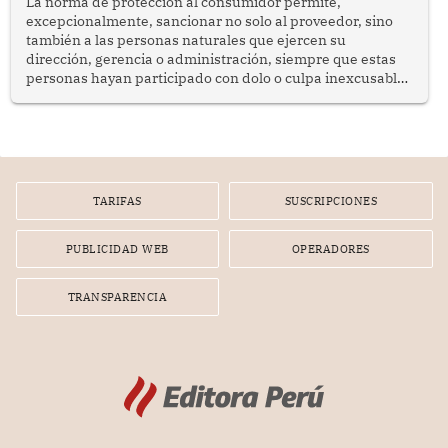
La norma de protección al consumidor permite,
excepcionalmente, sancionar no solo al proveedor, sino
también a las personas naturales que ejercen su
dirección, gerencia o administración, siempre que estas
personas hayan participado con dolo o culpa inexcusable
en el planeamiento, la realización o la ejecución de la
infracción. En un caso reciente, Indecopi sancionó al
gerente de un proveedor de servicios de entretenimiento
por la frustrada realización de un meet and greet con
Lionel Messi, cuya presencia fue ofrecida, a su vez, por el
gerente de la empresa promotora en una entrevista
TARIFAS
SUSCRIPCIONES
radial.
PUBLICIDAD WEB
OPERADORES
TRANSPARENCIA