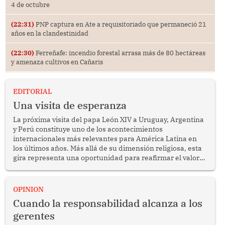
4 de octubre
(22:31)
PNP captura en Ate a requisitoriado que permaneció 21
años en la clandestinidad
(22:30)
Ferreñafe: incendio forestal arrasa más de 80 hectáreas
y amenaza cultivos en Cañaris
EDITORIAL
Una visita de esperanza
La próxima visita del papa León XIV a Uruguay, Argentina
y Perú constituye uno de los acontecimientos
internacionales más relevantes para América Latina en
los últimos años. Más allá de su dimensión religiosa, esta
gira representa una oportunidad para reafirmar el valor
del diálogo, fortalecer los vínculos entre los pueblos y
proyectar una imagen de cooperación en una región que
enfrenta desafíos en materia de desarrollo, cohesión
OPINION
social y gobernabilidad.
Cuando la responsabilidad alcanza a los
gerentes