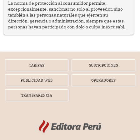
La norma de protección al consumidor permite,
excepcionalmente, sancionar no solo al proveedor, sino
también a las personas naturales que ejercen su
dirección, gerencia o administración, siempre que estas
personas hayan participado con dolo o culpa inexcusable
en el planeamiento, la realización o la ejecución de la
infracción. En un caso reciente, Indecopi sancionó al
gerente de un proveedor de servicios de entretenimiento
por la frustrada realización de un meet and greet con
Lionel Messi, cuya presencia fue ofrecida, a su vez, por el
gerente de la empresa promotora en una entrevista
TARIFAS
SUSCRIPCIONES
radial.
PUBLICIDAD WEB
OPERADORES
TRANSPARENCIA