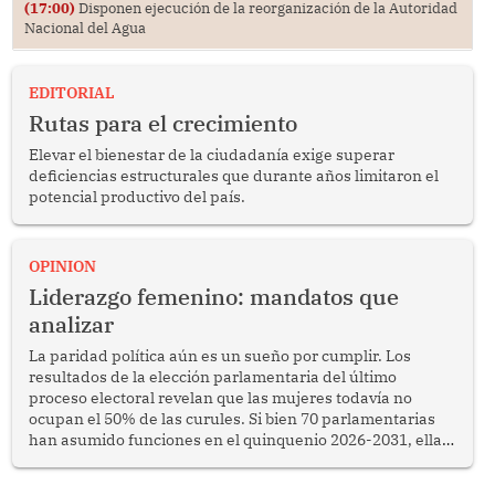
(17:00)
Disponen ejecución de la reorganización de la Autoridad
Nacional del Agua
EDITORIAL
Rutas para el crecimiento
Elevar el bienestar de la ciudadanía exige superar
deficiencias estructurales que durante años limitaron el
potencial productivo del país.
OPINION
Liderazgo femenino: mandatos que
analizar
La paridad política aún es un sueño por cumplir. Los
resultados de la elección parlamentaria del último
proceso electoral revelan que las mujeres todavía no
ocupan el 50% de las curules. Si bien 70 parlamentarias
han asumido funciones en el quinquenio 2026-2031, ellas
representan apenas el 36.8% de los 190 integrantes del
nuevo Congreso bicameral (60 senadores y 130