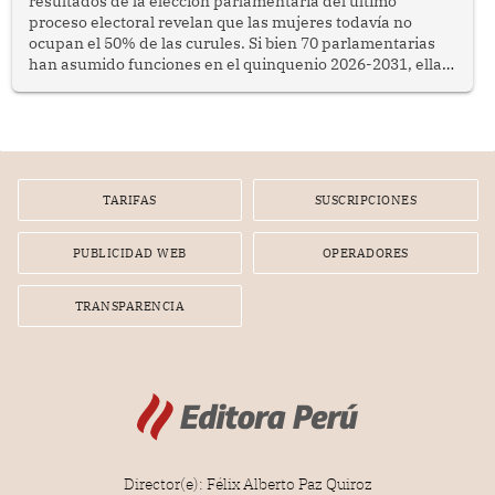
resultados de la elección parlamentaria del último
proceso electoral revelan que las mujeres todavía no
ocupan el 50% de las curules. Si bien 70 parlamentarias
han asumido funciones en el quinquenio 2026-2031, ellas
representan apenas el 36.8% de los 190 integrantes del
nuevo Congreso bicameral (60 senadores y 130
diputados).
TARIFAS
SUSCRIPCIONES
PUBLICIDAD WEB
OPERADORES
TRANSPARENCIA
Director(e): Félix Alberto Paz Quiroz