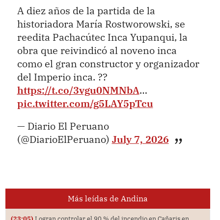
A diez años de la partida de la
historiadora María Rostworowski, se
reedita Pachacútec Inca Yupanqui, la
obra que reivindicó al noveno inca
como el gran constructor y organizador
del Imperio inca. ??
https://t.co/3vgu0NMNbA
…
pic.twitter.com/g5LAY5pTcu
— Diario El Peruano
(@DiarioElPeruano)
July 7, 2026
Más leídas de Andina
(23:05)
Logran controlar el 90 % del incendio en Cañaris en