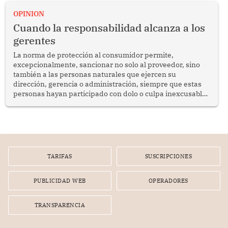
proyectar una imagen de cooperación en una región que
enfrenta desafíos en materia de desarrollo, cohesión
OPINION
social y gobernabilidad.
Cuando la responsabilidad alcanza a los
gerentes
La norma de protección al consumidor permite,
excepcionalmente, sancionar no solo al proveedor, sino
también a las personas naturales que ejercen su
dirección, gerencia o administración, siempre que estas
personas hayan participado con dolo o culpa inexcusable
en el planeamiento, la realización o la ejecución de la
infracción. En un caso reciente, Indecopi sancionó al
gerente de un proveedor de servicios de entretenimiento
por la frustrada realización de un meet and greet con
Lionel Messi, cuya presencia fue ofrecida, a su vez, por el
gerente de la empresa promotora en una entrevista
TARIFAS
SUSCRIPCIONES
radial.
PUBLICIDAD WEB
OPERADORES
TRANSPARENCIA