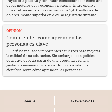
trayectoria positiva y continúan consolidándose como uno
de los motores de la economía nacional. Entre enero y
junio del presente año alcanzaron los 5,418 millones de
dólares, monto superior en 3.3% al registrado durante
similar periodo del 2025. Se trata de un resultado
alentador que confirma la capacidad del sector para
competir en los mercados internacionales y generar
OPINION
oportunidades de desarrollo en diversas regiones del
Comprender cómo aprenden las
país.
personas es clave
El Perú ha realizado importantes esfuerzos para mejorar
la calidad de su educación. Sin embargo, toda política
educativa debería partir de una pregunta esencial:
¿estamos enseñando de acuerdo con la evidencia
científica sobre cómo aprenden las personas?
TARIFAS
SUSCRIPCIONES