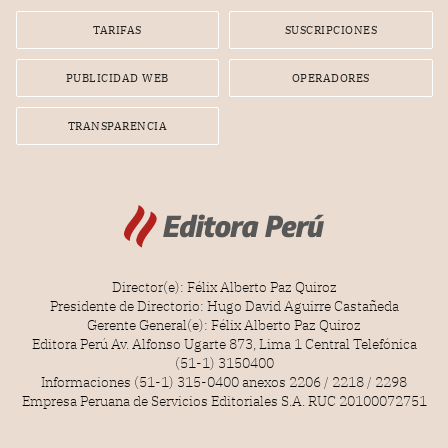
TARIFAS
SUSCRIPCIONES
PUBLICIDAD WEB
OPERADORES
TRANSPARENCIA
Director(e): Félix Alberto Paz Quiroz
Presidente de Directorio: Hugo David Aguirre Castañeda
Gerente General(e): Félix Alberto Paz Quiroz
Editora Perú Av. Alfonso Ugarte 873, Lima 1 Central Telefónica
(51-1) 3150400
Informaciones (51-1) 315-0400 anexos 2206 / 2218 / 2298
Empresa Peruana de Servicios Editoriales S.A. RUC 20100072751