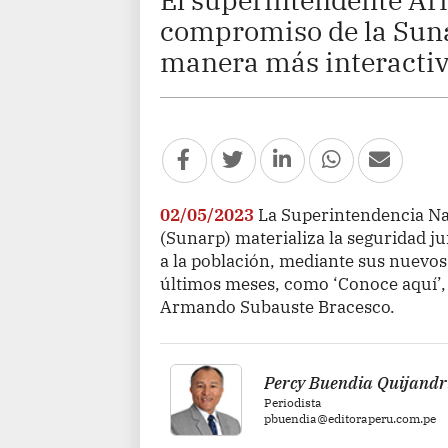
compromiso de la Suna
manera más interactiv
02/05/2023
La Superintendencia Nac
(Sunarp) materializa la seguridad jur
a la población, mediante sus nuevos
últimos meses, como ‘Conoce aquí’, s
Armando Subauste Bracesco.
Percy Buendia Quijandr
Periodista
pbuendia@editoraperu.com.pe