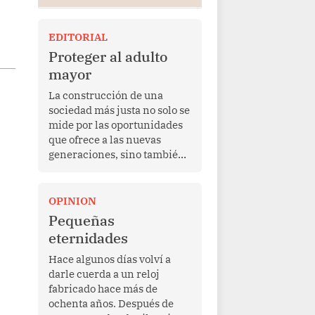
EDITORIAL
Proteger al adulto
mayor
La construcción de una
sociedad más justa no solo se
mide por las oportunidades
que ofrece a las nuevas
generaciones, sino también
por la manera en que
protege a quienes, después
de una vida de esfuerzo y
OPINION
trabajo, afrontan la vejez en
Pequeñas
condiciones de
eternidades
vulnerabilidad. El anuncio
formulado por la presidenta
Hace algunos días volví a
de la república, Keiko
darle cuerda a un reloj
Fujimori, de incrementar de
fabricado hace más de
350 a 700 soles bimestrales
ochenta años. Después de