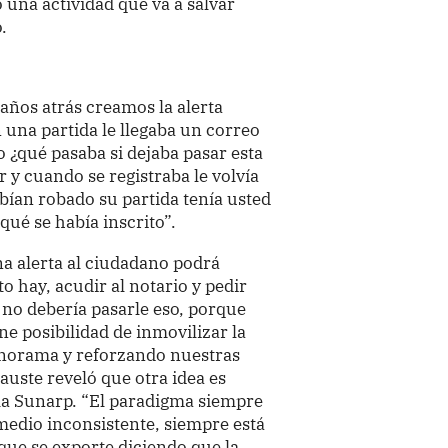
 una actividad que va a salvar
.
ños atrás creamos la alerta
 una partida le llegaba un correo
o ¿qué pasaba si dejaba pasar esta
r y cuando se registraba le volvía
bían robado su partida tenía usted
 qué se había inscrito”.
una alerta al ciudadano podrá
to hay, acudir al notario y pedir
 no debería pasarle eso, porque
iene posibilidad de inmovilizar la
anorama y reforzando nuestras
auste reveló que otra idea es
 la Sunarp. “El paradigma siempre
 medio inconsistente, siempre está
que se exporte diciendo que la