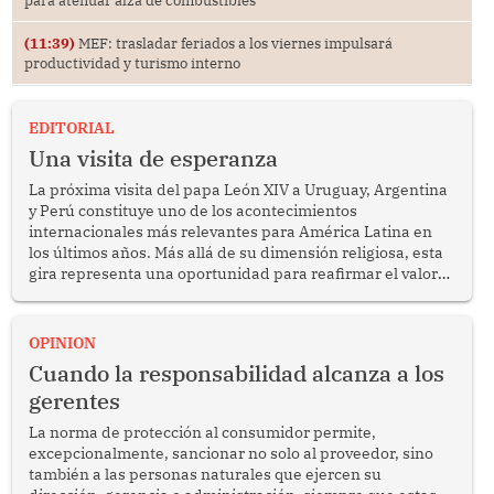
(11:39)
MEF: trasladar feriados a los viernes impulsará
productividad y turismo interno
EDITORIAL
Una visita de esperanza
La próxima visita del papa León XIV a Uruguay, Argentina
y Perú constituye uno de los acontecimientos
internacionales más relevantes para América Latina en
los últimos años. Más allá de su dimensión religiosa, esta
gira representa una oportunidad para reafirmar el valor
del diálogo, fortalecer los vínculos entre los pueblos y
proyectar una imagen de cooperación en una región que
enfrenta desafíos en materia de desarrollo, cohesión
OPINION
social y gobernabilidad.
Cuando la responsabilidad alcanza a los
gerentes
La norma de protección al consumidor permite,
excepcionalmente, sancionar no solo al proveedor, sino
también a las personas naturales que ejercen su