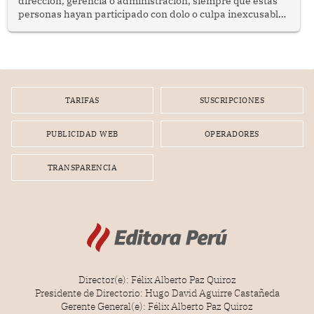
dirección, gerencia o administración, siempre que estas
personas hayan participado con dolo o culpa inexcusable
en el planeamiento, la realización o la ejecución de la
infracción. En un caso reciente, Indecopi sancionó al
gerente de un proveedor de servicios de entretenimiento
por la frustrada realización de un meet and greet con
Lionel Messi, cuya presencia fue ofrecida, a su vez, por el
gerente de la empresa promotora en una entrevista
TARIFAS
SUSCRIPCIONES
radial.
PUBLICIDAD WEB
OPERADORES
TRANSPARENCIA
Director(e): Félix Alberto Paz Quiroz
Presidente de Directorio: Hugo David Aguirre Castañeda
Gerente General(e): Félix Alberto Paz Quiroz