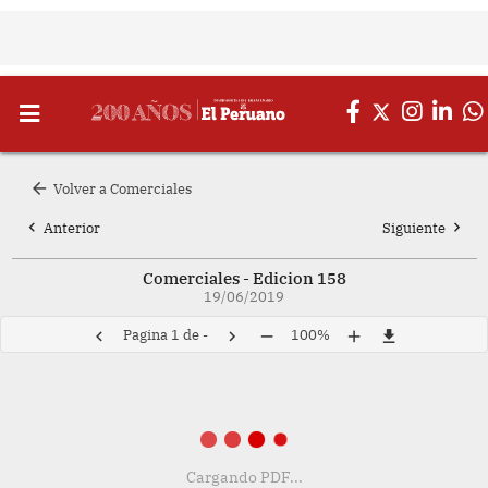
arrow_back
Volver a Comerciales
chevron_left
chevron_right
Anterior
Siguiente
Comerciales - Edicion 158
19/06/2019
Pagina
1
de
-
100%
chevron_left
chevron_right
remove
add
file_download
Cargando PDF...