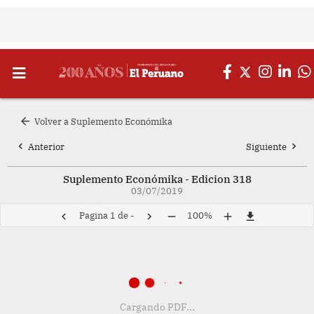
arrow_back
Volver a Suplemento Económika
chevron_left
chevron_right
Anterior
Siguiente
Suplemento Económika - Edicion 318
03/07/2019
Pagina
1
de
-
100%
chevron_left
chevron_right
remove
add
file_download
Cargando PDF...