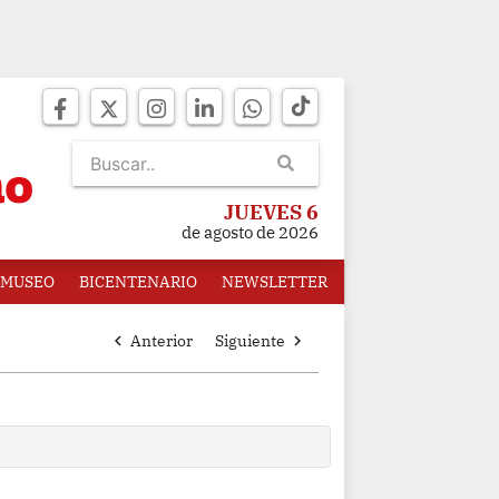
JUEVES 6
de agosto de 2026
MUSEO
BICENTENARIO
NEWSLETTER
chevron_left
Anterior
Siguiente
chevron_right