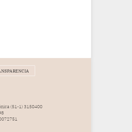
ANSPARENCIA
fónica (51-1) 3150400
98
100072751