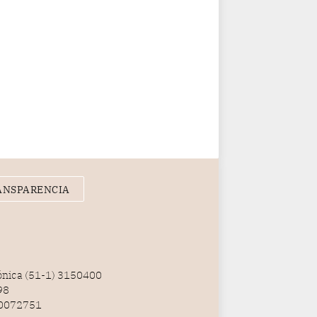
ANSPARENCIA
fónica (51-1) 3150400
98
100072751