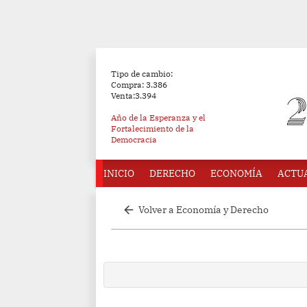
Tipo de cambio:
Compra: 3.386
Venta:3.394
Año de la Esperanza y el
Fortalecimiento de la
Democracia
INICIO
DERECHO
ECONOMÍA
ACTU
arrow_back
Volver a Economía y Derecho