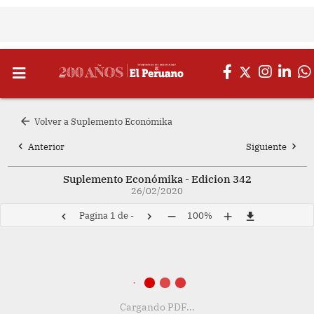
arrow_back
Volver a Suplemento Económika
chevron_left
chevron_right
Anterior
Siguiente
Suplemento Económika - Edicion 342
26/02/2020
Pagina
1
de
-
100%
chevron_left
chevron_right
remove
add
file_download
Cargando PDF...