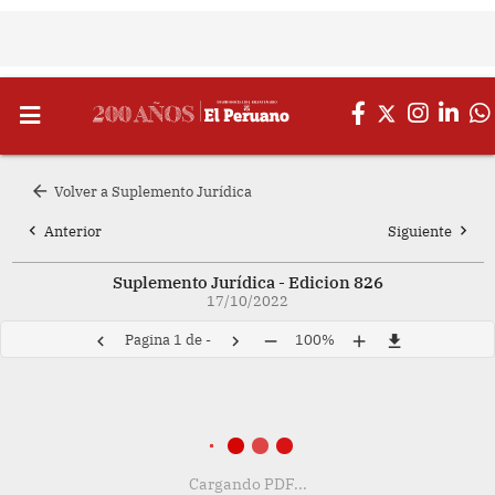
arrow_back
Volver a Suplemento Jurídica
chevron_left
chevron_right
Anterior
Siguiente
Suplemento Jurídica - Edicion 826
17/10/2022
Pagina
1
de
-
100%
chevron_left
chevron_right
remove
add
file_download
Cargando PDF...