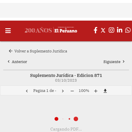
arrow_back
Volver a Suplemento Jurídica
chevron_left
chevron_right
Anterior
Siguiente
Suplemento Jurídica - Edicion 871
03/10/2023
Pagina
1
de
-
100%
chevron_left
chevron_right
remove
add
file_download
Cargando PDF...