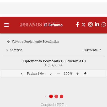
arrow_back
Volver a Suplemento Económika
chevron_left
chevron_right
Anterior
Siguiente
Suplemento Económika - Edicion 413
15/04/2024
Pagina
1
de
-
100%
chevron_left
chevron_right
remove
add
file_download
Cargando PDF...