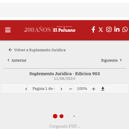
arrow_back
Volver a Suplemento Jurídica
chevron_left
chevron_right
Anterior
Siguiente
Suplemento Jurídica - Edicion 903
11/06/2024
Pagina
1
de
-
100%
chevron_left
chevron_right
remove
add
file_download
Cargando PDF...