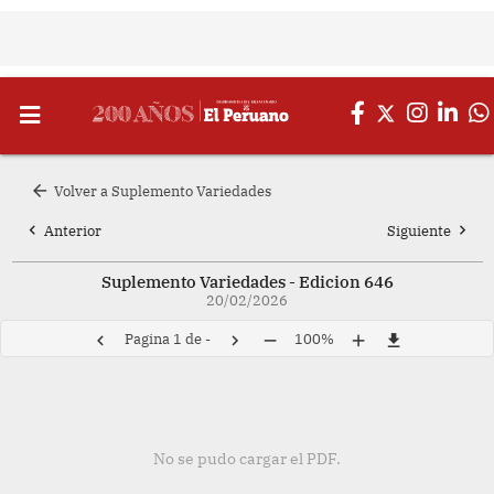
arrow_back
Volver a Suplemento Variedades
chevron_left
chevron_right
Anterior
Siguiente
Suplemento Variedades - Edicion 646
20/02/2026
Pagina
1
de
-
100%
chevron_left
chevron_right
remove
add
file_download
No se pudo cargar el PDF.