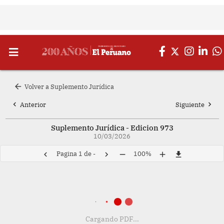
arrow_back
Volver a Suplemento Jurídica
chevron_left
chevron_right
Anterior
Siguiente
Suplemento Jurídica - Edicion 973
10/03/2026
Pagina
1
de
-
100%
chevron_left
chevron_right
remove
add
file_download
Cargando PDF...