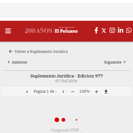
arrow_back
Volver a Suplemento Jurídica
chevron_left
chevron_right
Anterior
Siguiente
Suplemento Jurídica - Edicion 977
07/04/2026
Pagina
1
de
-
100%
chevron_left
chevron_right
remove
add
file_download
Cargando PDF...