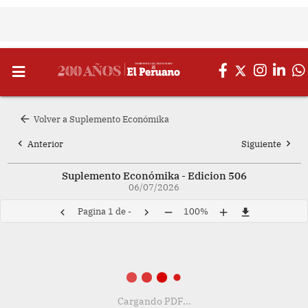
arrow_back
Volver a Suplemento Económika
chevron_left
chevron_right
Anterior
Siguiente
Suplemento Económika - Edicion 506
06/07/2026
Pagina
1
de
-
100%
chevron_left
chevron_right
remove
add
file_download
Cargando PDF...