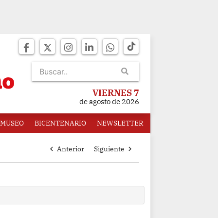
VIERNES 7
de agosto de 2026
MUSEO
BICENTENARIO
NEWSLETTER
chevron_left
Anterior
Siguiente
chevron_right