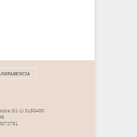
ANSPARENCIA
fónica (51-1) 3150400
98
100072751