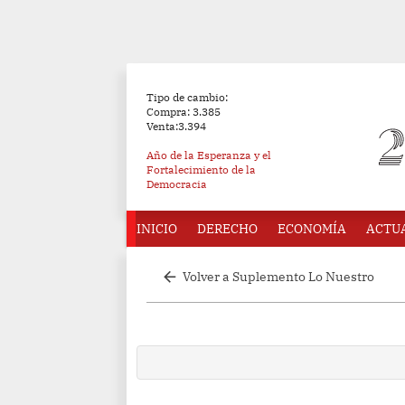
Tipo de cambio:
Compra: 3.385
Venta:3.394
Año de la Esperanza y el
Fortalecimiento de la
Democracia
INICIO
DERECHO
ECONOMÍA
ACTU
arrow_back
Volver a Suplemento Lo Nuestro