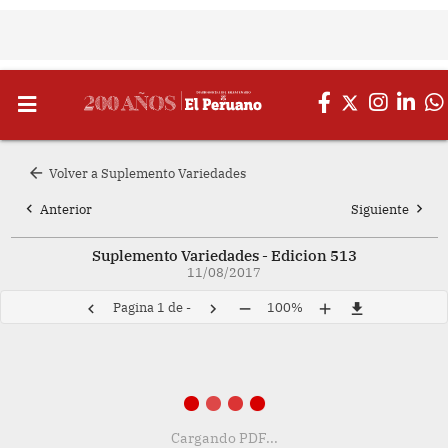
arrow_back
Volver a Suplemento Variedades
chevron_left
chevron_right
Anterior
Siguiente
Suplemento Variedades - Edicion 513
11/08/2017
Pagina
1
de
-
100%
chevron_left
chevron_right
remove
add
file_download
Cargando PDF...