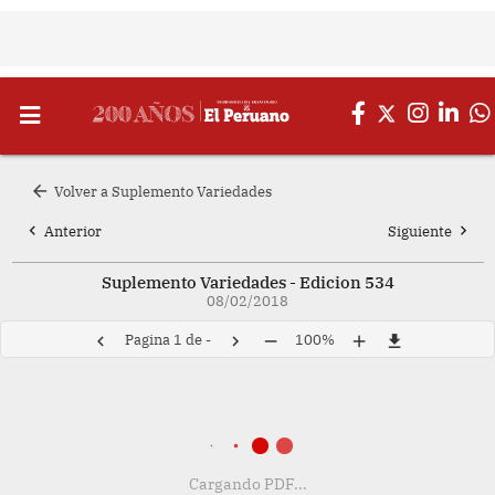
arrow_back
Volver a Suplemento Variedades
chevron_left
chevron_right
Anterior
Siguiente
Suplemento Variedades - Edicion 534
08/02/2018
Pagina
1
de
-
100%
chevron_left
chevron_right
remove
add
file_download
Cargando PDF...