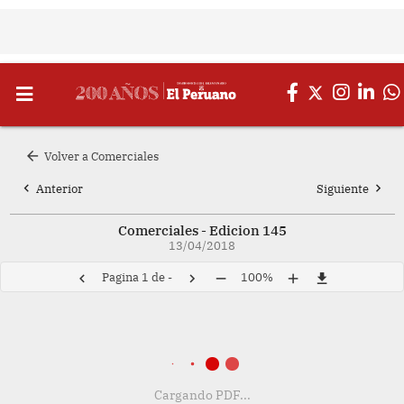
arrow_back
Volver a Comerciales
chevron_left
chevron_right
Anterior
Siguiente
Comerciales - Edicion 145
13/04/2018
Pagina
1
de
-
100%
chevron_left
chevron_right
remove
add
file_download
Cargando PDF...